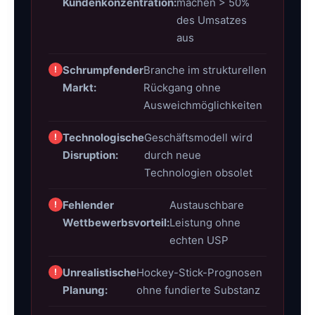
Kundenkonzentration:
machen > 50%
des Umsatzes
aus
Schrumpfender
Branche im strukturellen
Markt:
Rückgang ohne
Ausweichmöglichkeiten
Technologische
Geschäftsmodell wird
Disruption:
durch neue
Technologien obsolet
Fehlender
Austauschbare
Wettbewerbsvorteil:
Leistung ohne
echten USP
Unrealistische
Hockey-Stick-Prognosen
Planung:
ohne fundierte Substanz